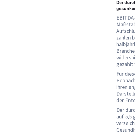
Der durch
gesunke
EBITDA-M
Maßstab
Aufschlu
zahlen b
halbjähr
Branchen
widersp
gezahlt 
Für dies
Beobach
ihren a
Darstell
der Ent
Der durc
auf 5,5 
verzeic
Gesundh