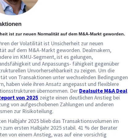
aktionen
heit ist zur neuen Normalität auf dem M&A-Markt geworden.
ren der Volatilität ist Unsicherheit zur neuen
tät auf dem M&A-Markt geworden. Dealmakern,
ndere im KMU-Segment, ist es gelungen,
andsfähigkeit und Anpassungs- fähigkeit gegenüber
trukturellen Unvorhersehbarkeit zu zeigen. Um die
ität von Transaktionen unter wechselnden Bedingungen
rn, haben viele ihren Ansatz angepasst und flexiblere
tionsstrukturen übernommen. Der
Dealsuite M&A Deal
Report von 2025
zeigte einen deutlichen Anstieg bei
zung von aufgeschobenen Zahlungen und anderen
smen zur Risikoteilung.
ten Halbjahr 2025 blieb das Transaktionsvolumen im
h zum ersten Halbjahr 2025 stabil. 41 % der Berater
ten von einem Anstieg, was auf eine vorsichtig