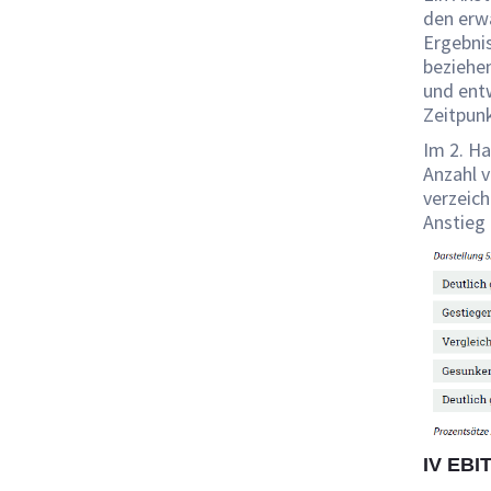
den erw
Ergebnis
beziehen
und ent
Zeitpun
Im 2. Ha
Anzahl v
verzeic
Anstieg 
IV EBI