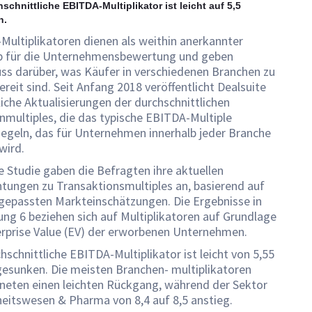
schnittliche EBITDA-Multiplikator ist leicht auf 5,5
n.
ultiplikatoren dienen als weithin anerkannter
 für die Unternehmensbewertung und geben
ss darüber, was Käufer in verschiedenen Branchen zu
ereit sind. Seit Anfang 2018 veröffentlicht Dealsuite
liche Aktualisierungen der durchschnittlichen
multiples, die das typische EBITDA-Multiple
iegeln, das für Unternehmen innerhalb jeder Branche
wird.
e Studie gaben die Befragten ihre aktuellen
tungen zu Transaktionsmultiples an, basierend auf
ngepassten Markteinschätzungen. Die Ergebnisse in
ung 6 beziehen sich auf Multiplikatoren auf Grundlage
erprise Value (EV) der erworbenen Unternehmen.
hschnittliche EBITDA-Multiplikator ist leicht von 5,55
gesunken. Die meisten Branchen- multiplikatoren
hneten einen leichten Rückgang, während der Sektor
eitswesen & Pharma von 8,4 auf 8,5 anstieg.