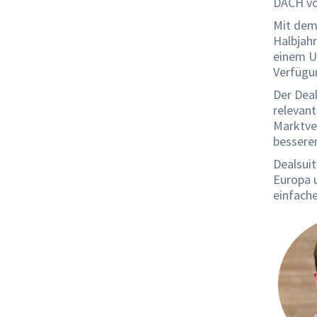
DACH vor
Mit dem
Halbjah
einem Um
Verfügu
Der Deal
relevant
Marktve
bessere
Dealsuit
Europa 
einfache