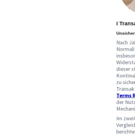
I Trans
Unsicher
Nach Jah
Normali
insbeso
Widerst
dieser s
Kontinu
zu siche
Transak
Terms 
der Nut
Mechani
Im zwei
Vergleic
berichte