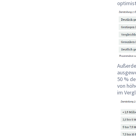
optimis
Außerdem
ausgewo
50 % de
von höh
im Vergl