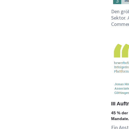
Den grö
Sektor. 
Commerc
III Auft
45 % der
Mandate
Ein Ans