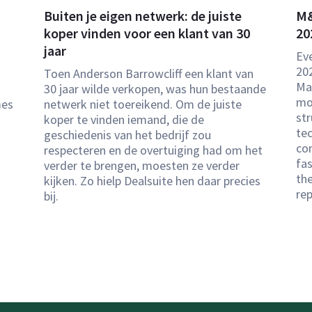
Buiten je eigen netwerk: de juiste
M&
koper vinden voor een klant van 30
20
jaar
Eve
20
Toen Anderson Barrowcliff een klant van
Ma
30 jaar wilde verkopen, was hun bestaande
mo
mes
netwerk niet toereikend. Om de juiste
str
koper te vinden iemand, die de
tec
geschiedenis van het bedrijf zou
co
respecteren en de overtuiging had om het
fas
verder te brengen, moesten ze verder
the
kijken. Zo hielp Dealsuite hen daar precies
rep
bij.