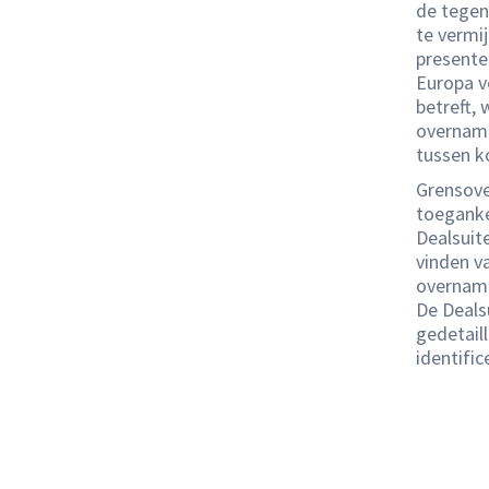
de tegen
te vermij
presentee
Europa ve
betreft,
overname
tussen k
Grensove
toeganke
Dealsuit
vinden v
overname 
De Deals
gedetaill
identific