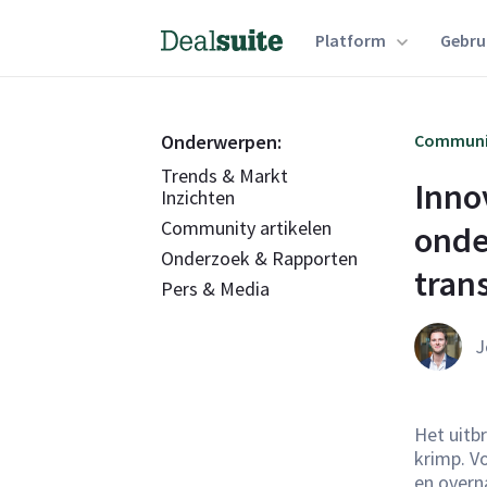
Platform
Gebru
Onderwerpen:
Communit
Trends & Markt
Innov
Inzichten
Community artikelen
onde
Onderzoek & Rapporten
tran
Pers & Media
J
Het uitb
krimp. V
en overn