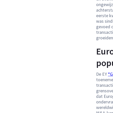
ongewijz
achtersta
eerste k
was sind
gevoed d
transact
groeiden
Euro
popu
De EY
“G
toenemen
transact
grensover
dat Euro
ondervra
wereldwij
M&A-kans