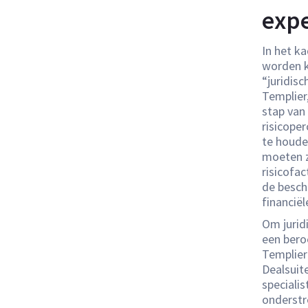
expe
In het k
worden k
“juridisc
Templier
stap van
risicope
te houden
moeten z
risicofa
de besch
financië
Om jurid
een bero
Templier
Dealsuite
speciali
onderstre