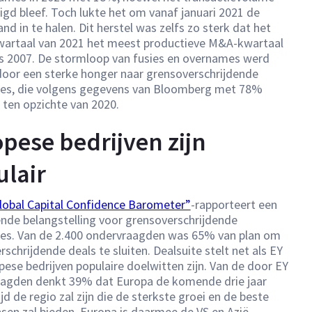
igd bleef. Toch lukte het om vanaf januari 2021 de
nd in te halen. Dit herstel was zelfs zo sterk dat het
wartaal van 2021 het meest productieve M&A-kwartaal
s 2007. De stormloop van fusies en overnames werd
oor een sterke honger naar grensoverschrijdende
ies, die volgens gegevens van Bloomberg met 78%
 ten opzichte van 2020.
pese bedrijven zijn
lair
lobal Capital Confidence Barometer”
-rapporteert een
de belangstelling voor grensoverschrijdende
ies. Van de 2.400 ondervraagden was 65% van plan om
schrijdende deals te sluiten. Dealsuite stelt net als EY
pese bedrijven populaire doelwitten zijn. Van de door EY
agden denkt 39% dat Europa de komende drie jaar
d de regio zal zijn die de sterkste groei en de beste
en zal bieden. Europa is daarmee de VS en Azië