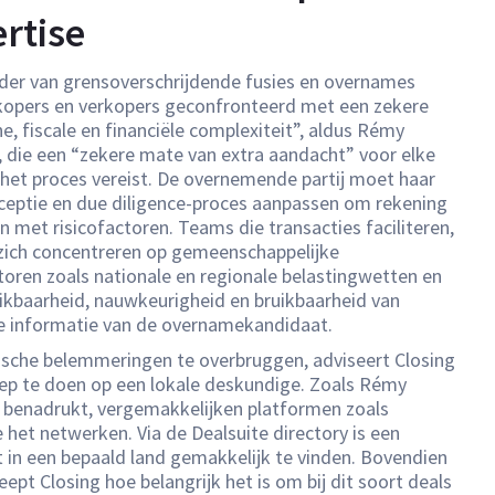
rtise
ader van grensoverschrijdende fusies en overnames
opers en verkopers geconfronteerd met een zekere
he, fiscale en financiële complexiteit”, aldus Rémy
, die een “zekere mate van extra aandacht” voor elke
 het proces vereist. De overnemende partij moet haar
rceptie en due diligence-proces aanpassen om rekening
 met risicofactoren. Teams die transacties faciliteren,
ich concentreren op gemeenschappelijke
ctoren zoals nationale en regionale belastingwetten en
ikbaarheid, nauwkeurigheid en bruikbaarheid van
le informatie van de overnamekandidaat.
ische belemmeringen te overbruggen, adviseert Closing
ep te doen op een lokale deskundige. Zoals Rémy
 benadrukt, vergemakkelijken platformen zoals
 het netwerken. Via de Dealsuite directory is een
st in een bepaald land gemakkelijk te vinden. Bovendien
ept Closing hoe belangrijk het is om bij dit soort deals