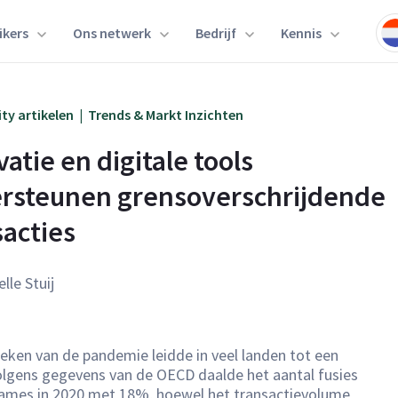
ikers
Ons netwerk
Bedrijf
Kennis
y artikelen
|
Trends & Markt Inzichten
atie en digitale tools 
rsteunen grensoverschrijdende 
sacties
elle Stuij
reken van de pandemie leidde in veel landen tot een
olgens gegevens van de OECD daalde het aantal fusies
ames in 2020 met 18%, hoewel het transactievolume