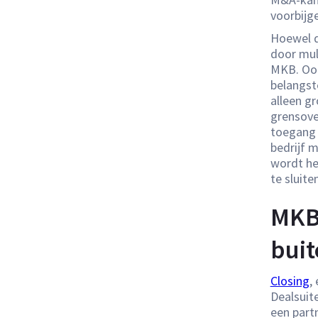
voorbijg
Hoewel d
door mult
MKB. Oo
belangst
alleen g
grensove
toegang 
bedrijf 
wordt he
te sluiten
MKB 
buit
Closing
,
Dealsuit
een partn