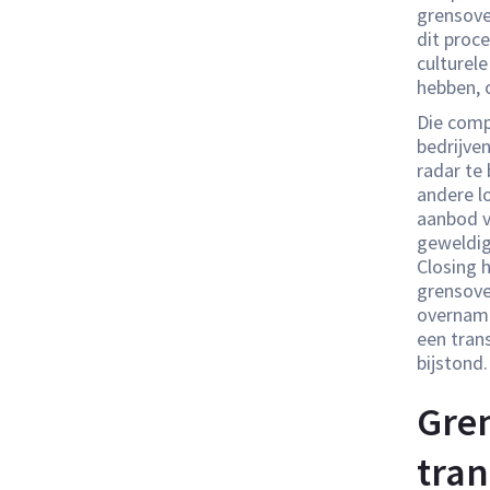
grensove
dit proce
culturele
hebben, 
Die comp
bedrijven
radar te 
andere l
aanbod v
geweldig
Closing 
grensove
overname
een tran
bijstond.
Gre
tran