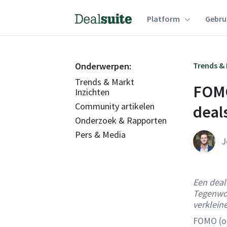
Platform
Gebru
Onderwerpen:
Trends & 
Trends & Markt
FOMO
Inzichten
Community artikelen
deal
Onderzoek & Rapporten
Pers & Media
J
Een deal
Tegenwoo
verklein
FOMO (of 