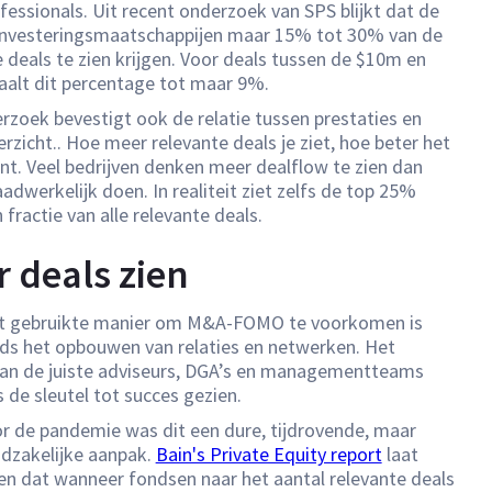
essionals. Uit recent onderzoek van SPS blijkt dat de
nvesteringsmaatschappijen maar 15% tot 30% van de
 deals te zien krijgen. Voor deals tussen de $10m en
alt dit percentage tot maar 9%.
rzoek bevestigt ook de relatie tussen prestaties en
zicht.. Hoe meer relevante deals je ziet, hoe beter het
t. Veel bedrijven denken meer dealflow te zien dan
adwerkelijk doen. In realiteit ziet zelfs de top 25%
fractie van alle relevante deals.
 deals zien
t gebruikte manier om M&A-FOMO te voorkomen is
ds het opbouwen van relaties en netwerken. Het
an de juiste adviseurs, DGA’s en managementteams
 de sleutel tot succes gezien.
or de pandemie was dit een dure, tijdrovende, maar
dzakelijke aanpak.
Bain's Private Equity report
laat
ien dat wanneer fondsen naar het aantal relevante deals