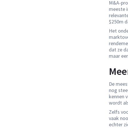
M&A-prof
meeste i
relevante
$250m da
Het onde
marktover
rendemen
dat ze da
maar een 
Meer
De mees
nog stee
kennen v
wordt als
Zelfs vo
vaak noo
echter z