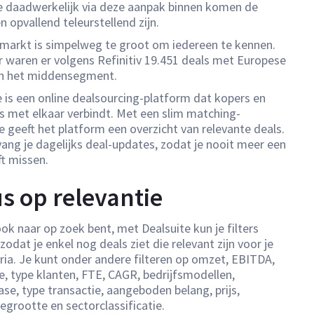
ie daadwerkelijk via deze aanpak binnen komen de
n opvallend teleurstellend zijn.
arkt is simpelweg te groot om iedereen te kennen.
ar waren er volgens Refinitiv 19.451 deals met Europese
in het middensegment.
e is een online dealsourcing-platform dat kopers en
s met elkaar verbindt. Met een slim matching-
e geeft het platform een overzicht van relevante deals.
ang je dagelijks deal-updates, zodat je nooit meer een
ft missen.
s op relevantie
ok naar op zoek bent, met Dealsuite kun je filters
 zodat je enkel nog deals ziet die relevant zijn voor je
eria. Je kunt onder andere filteren op omzet, EBITDA,
e, type klanten, FTE, CAGR, bedrijfsmodellen,
ase, type transactie, aangeboden belang, prijs,
egrootte en sectorclassificatie.