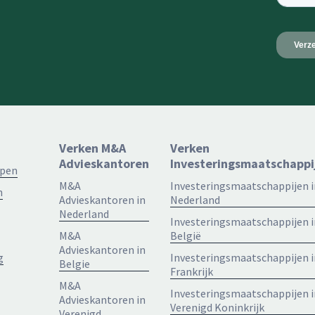
Verken M&A
Verken
Advieskantoren
Investeringsmaatschappi
open
M&A
Investeringsmaatschappijen i
n
Advieskantoren in
Nederland
Nederland
Investeringsmaatschappijen i
M&A
België
Advieskantoren in
g
Investeringsmaatschappijen i
Belgie
Frankrijk
M&A
Investeringsmaatschappijen i
Advieskantoren in
Verenigd Koninkrijk
Verenigd