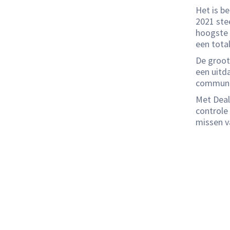
Het is be
2021 ste
hoogste 
een tota
De groot
een uitd
communi
Met Deal
controle 
missen v