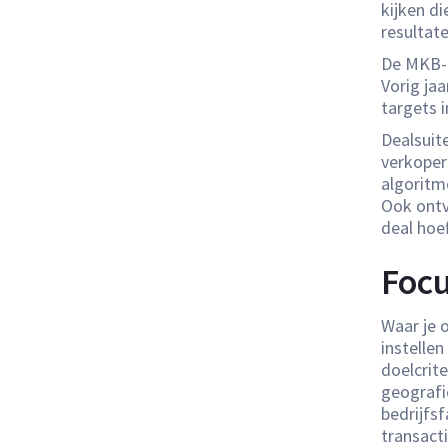
kijken d
resultate
De MKB-m
Vorig ja
targets 
Dealsuit
verkoper
algoritm
Ook ontv
deal hoe
Focu
Waar je o
instellen
doelcrit
geografi
bedrijfsf
transacti