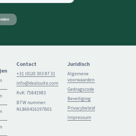
Contact
Juridisch
jen
+31 (0)20 303 87 31
Algemene
voorwaarden
n
info@dealsuite.com
Gedragscode
KvK: 75841983
n
Beveiliging
BTW nummer:
Privacybeleid
NL860416197B01
n
Impressum
n