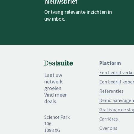
nieuwsbrief
Ontvang relevante inzichten in
uw inbox.
Platform
Een bedrijf verk
Laat uw
netwerk
Een bedrijf kope
groeien.
Referenties
Vind meer
Demo aanvragen
deals.
Gratis aan de sla
Science Park
Carrières
106
Over ons
1098 XG