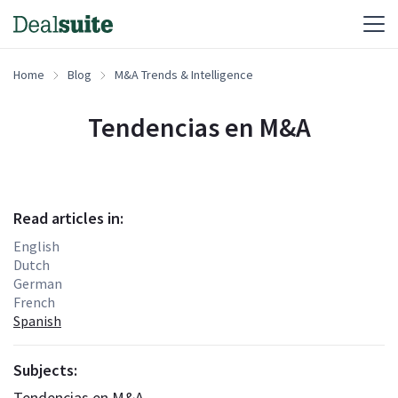
Home
Blog
M&A Trends & Intelligence
Tendencias en M&A
Read articles in:
English
Dutch
German
French
Spanish
Subjects:
Tendencias en M&A