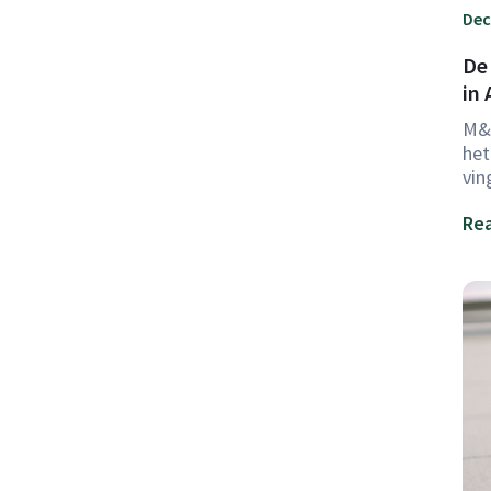
Dec
De
in 
M&A
het
vin
Rea