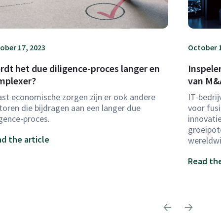
ober 17, 2023
October 1
rdt het due diligence-proces langer en
Inspele
mplexer?
van M&A
st economische zorgen zijn er ook andere
IT-bedrij
toren die bijdragen aan een langer due
voor fus
igence-proces.
innovati
groeipot
d the article
wereldwi
Read the