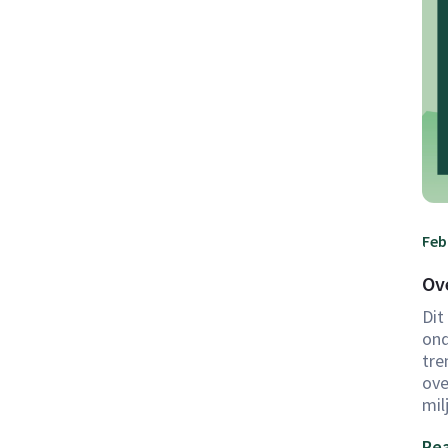
Feb
Ov
Dit
ond
tre
ove
mil
Rea