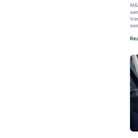
M&A
aan
tre
een
Rea