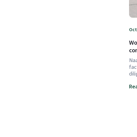
Oct
Wo
co
Naa
fac
dil
Rea