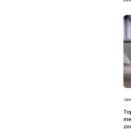
Jan
To
me
zo