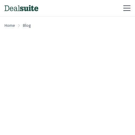
Home
Blog
English
Dutch
German
French
Spanish