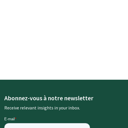
J'accepte de recevoir les communications marketing de
Dealsuite.com.
En soumettant ce formulaire, vous autorisez Dealsuite.com à
stocker et traiter vos données personnelles pour répondre à
votre requête. Veuillez consulter notre
Politique de
Confidentialité
.
Abonnez-vous à notre newsletter
Receive relevant insights in your inbox.